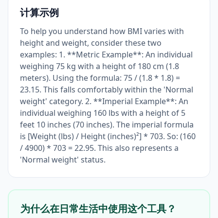
计算示例
To help you understand how BMI varies with
height and weight, consider these two
examples: 1. **Metric Example**: An individual
weighing 75 kg with a height of 180 cm (1.8
meters). Using the formula: 75 / (1.8 * 1.8) =
23.15. This falls comfortably within the 'Normal
weight' category. 2. **Imperial Example**: An
individual weighing 160 lbs with a height of 5
feet 10 inches (70 inches). The imperial formula
is [Weight (lbs) / Height (inches)²] * 703. So: (160
/ 4900) * 703 = 22.95. This also represents a
'Normal weight' status.
为什么在日常生活中使用这个工具？