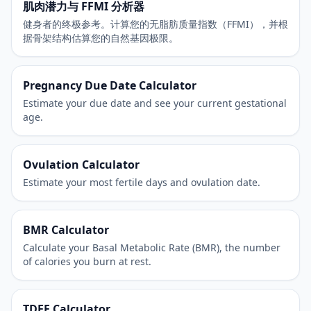
肌肉潜力与 FFMI 分析器
健身者的终极参考。计算您的无脂肪质量指数（FFMI），并根
据骨架结构估算您的自然基因极限。
Pregnancy Due Date Calculator
Estimate your due date and see your current gestational
age.
Ovulation Calculator
Estimate your most fertile days and ovulation date.
BMR Calculator
Calculate your Basal Metabolic Rate (BMR), the number
of calories you burn at rest.
TDEE Calculator