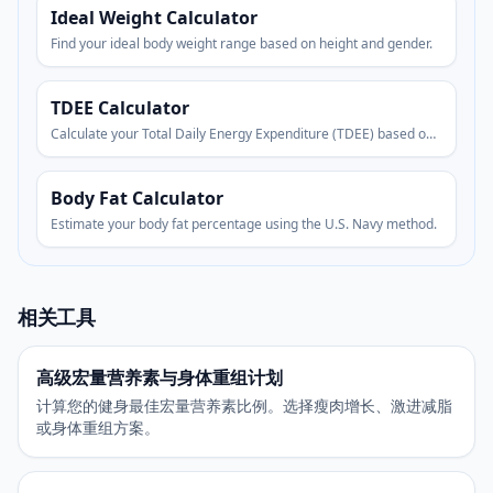
Ideal Weight Calculator
Find your ideal body weight range based on height and gender.
TDEE Calculator
Calculate your Total Daily Energy Expenditure (TDEE) based on
your activity level.
Body Fat Calculator
Estimate your body fat percentage using the U.S. Navy method.
相关工具
高级宏量营养素与身体重组计划
计算您的健身最佳宏量营养素比例。选择瘦肉增长、激进减脂
或身体重组方案。