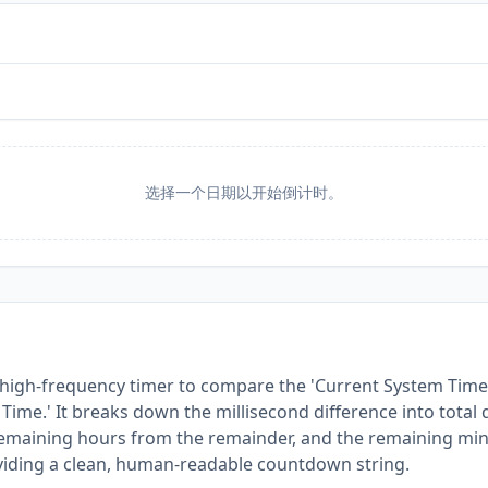
选择一个日期以开始倒计时。
 high-frequency timer to compare the 'Current System Time'
Time.' It breaks down the millisecond difference into total 
 remaining hours from the remainder, and the remaining mi
oviding a clean, human-readable countdown string.