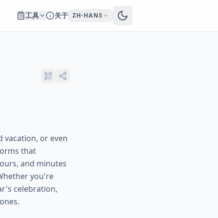
工具
关于
ZH-HANS
d vacation, or even
forms that
 hours, and minutes
 Whether you're
r's celebration,
tones.