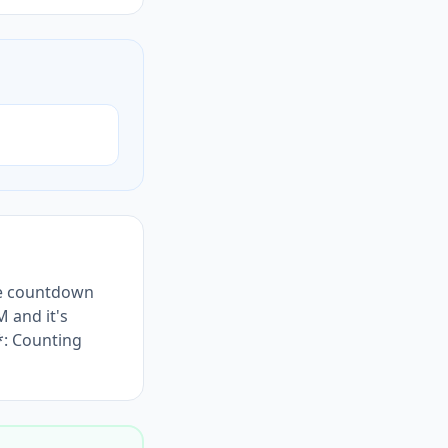
the countdown
 and it's
*: Counting