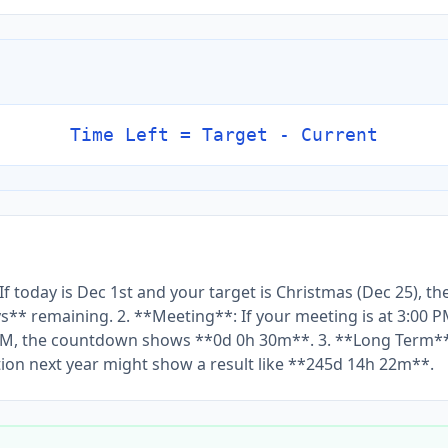
Time Left = Target - Current
 If today is Dec 1st and your target is Christmas (Dec 25), 
** remaining. 2. **Meeting**: If your meeting is at 3:00 PM
 PM, the countdown shows **0d 0h 30m**. 3. **Long Term*
ion next year might show a result like **245d 14h 22m**.