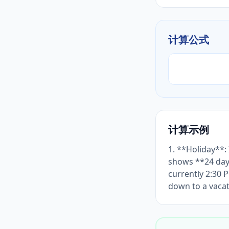
计算公式
计算示例
1. **Holiday**:
shows **24 days
currently 2:30
down to a vacat