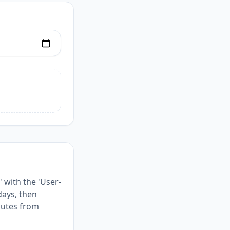
 with the 'User-
days, then
nutes from