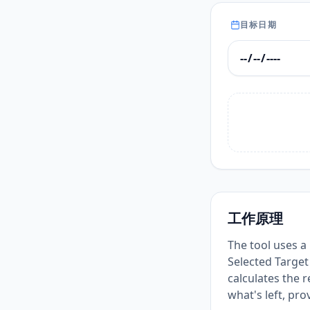
目标日期
工作原理
The tool uses a
Selected Target 
calculates the
what's left, pr