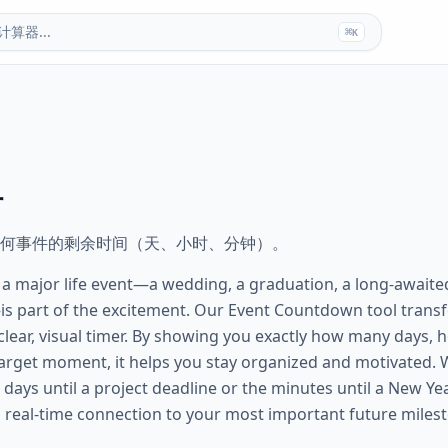
算器...
⌘
K
时
何事件的剩余时间（天、小时、分钟）。
f a major life event—a wedding, a graduation, a long-awaite
s part of the excitement. Our Event Countdown tool trans
 clear, visual timer. By showing you exactly how many days,
target moment, it helps you stay organized and motivated.
ays until a project deadline or the minutes until a New Yea
 a real-time connection to your most important future miles