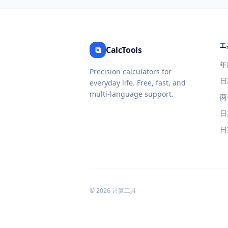
工
⧉
CalcTools
年
Precision calculators for
日
everyday life. Free, fast, and
multi-language support.
两
日
日
© 2026 计算工具