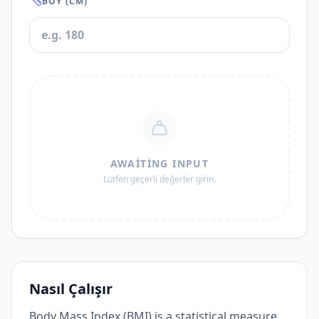
BOY (CM)
AWAITING INPUT
Lütfen geçerli değerler girin.
Nasıl Çalışır
Body Mass Index (BMI) is a statistical measure