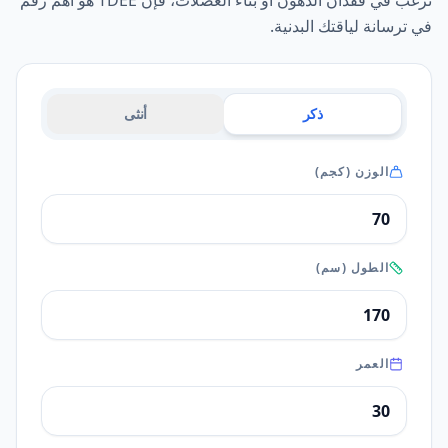
ترغب في فقدان الدهون أو بناء العضلات، فإن TDEE هو أهم رقم
في ترسانة لياقتك البدنية.
ذكر
أنثى
الوزن (كجم)
الطول (سم)
العمر