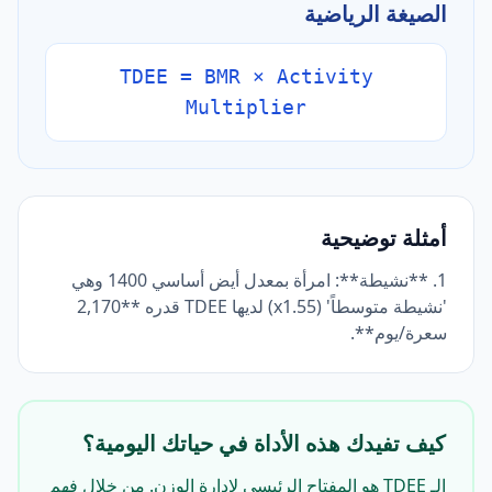
الصيغة الرياضية
TDEE = BMR × Activity
Multiplier
أمثلة توضيحية
1. **نشيطة**: امرأة بمعدل أيض أساسي 1400 وهي
'نشيطة متوسطاً' (x1.55) لديها TDEE قدره **2,170
سعرة/يوم**.
كيف تفيدك هذه الأداة في حياتك اليومية؟
الـ TDEE هو المفتاح الرئيسي لإدارة الوزن. من خلال فهم