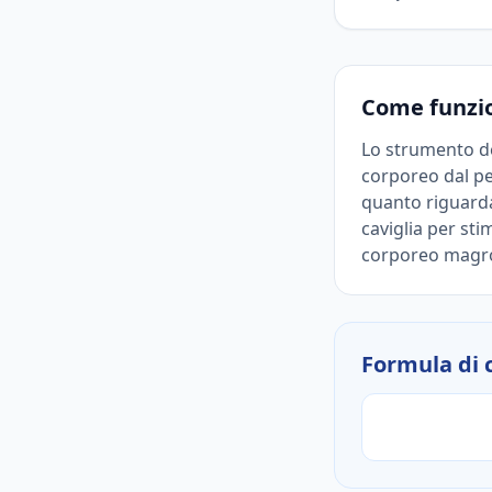
Come funzi
Lo strumento d
corporeo dal pes
quanto riguarda 
caviglia per st
corporeo magr
Formula di 