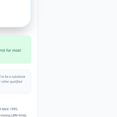
mit for most
 to be a substitute
r other qualified
rt Med. 1995.
rmining LBM limits.