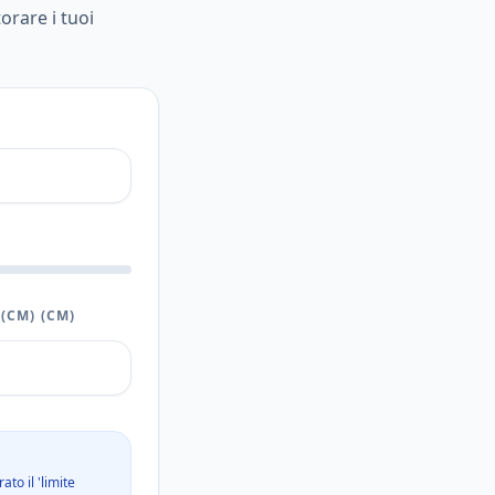
torare i tuoi
(CM)
(CM)
to il 'limite