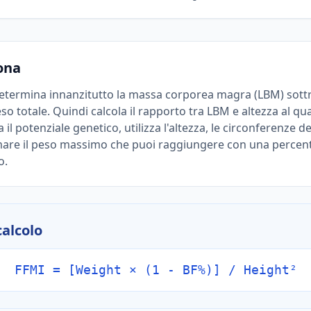
ona
etermina innanzitutto la massa corporea magra (LBM) sottr
o totale. Quindi calcola il rapporto tra LBM e altezza al qu
il potenziale genetico, utilizza l'altezza, le circonferenze de
imare il peso massimo che puoi raggiungere con una percen
o.
calcolo
FFMI = [Weight × (1 - BF%)] / Height²