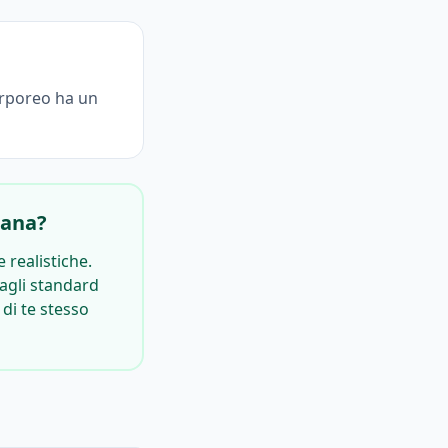
corporeo ha un
iana?
 realistiche.
agli standard
 di te stesso