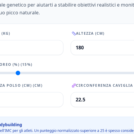
e genetico per aiutarti a stabilire obiettivi realistici e moni
tuo picco naturale.
 (KG)
ALTEZZA (CM)
OREO (%)
(
15
%)
ZA POLSO (CM)
(CM)
CIRCONFERENZA CAVIGLIA 
odybuilding
dell'IMC per gli atleti. Un punteggio normalizzato superiore a 25 è spesso considera