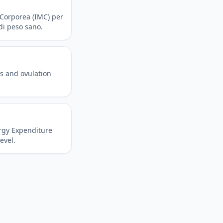
 Corporea (IMC) per
 di peso sano.
ys and ovulation
ergy Expenditure
evel.