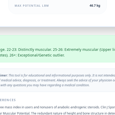
46.7 kg
MAX POTENTIAL LBM
ge. 22-23: Distinctly muscular. 25-26: Extremely muscular (Upper li
etes). 26+: Exceptional/Genetic outlier.
imer:
This tool is for educational and informational purposes only. It is not intended
l medical advice, diagnosis, or treatment. Always seek the advice of your physician o
 with any questions you may have regarding a medical condition.
FERENCES
-free mass index in users and nonusers of anabolic-androgenic steroids. Clin J Spo
ur Muscular Potential. The redundant nature of height and bone structure in dete