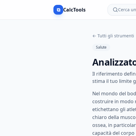
⧉
CalcTools
Cerca un 
←
Tutti gli strumenti
Salute
Analizzat
Il riferimento defin
stima il tuo limite 
Nel mondo del body
costruire in modo 
etichettano gli atl
chiaro della muscolo
ossea, in particolar
capacità del corpo