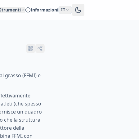
Strumenti
Informazioni
IT
I
dal grasso (FFMI) e
ffettivamente
atleti (che spesso
 fornisce un quadro
to che la struttura
ttore della
mbina FFMI con