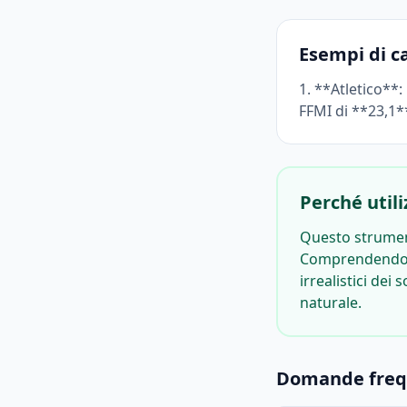
Esempi di c
1. **Atletico**:
FFMI di **23,1**
Perché util
Questo strumento
Comprendendo la
irrealistici dei
naturale.
Domande freq