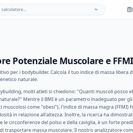
calcolatore...
⌘
K
ore Potenziale Muscolare e FFM
itivo per i bodybuilder. Calcola il tuo indice di massa libera 
genetico naturale.
building, molti atleti si chiedono: "Quanti muscoli posso e
naturale?" Mentre il BMI è un parametro inadeguato per gli 
eti muscolosi come "obesi"), l'indice di massa magra (FFMI)
sità in relazione all'altezza. Inoltre, la ricerca ha dimostra
e le circonferenze del polso e della caviglia, è un forte predi
 di trasportare massa muscolare. Il nostro analizzatore co