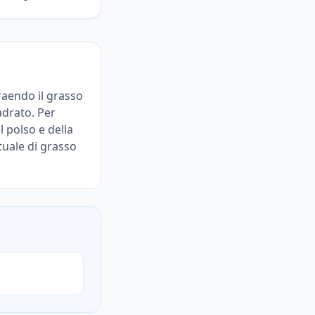
aendo il grasso
adrato. Per
l polso e della
tuale di grasso