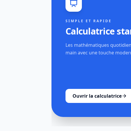
SIMPLE ET RAPIDE
Calculatrice st
Les mathématiques quotidien
main avec une touche moder
Ouvrir la calculatrice