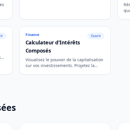
ues
Rés
qua
péd
étu
Finance
ir
Ouvrir
Calculateur d'Intérêts
Composés
s
Visualisez le pouvoir de la capitalisation
sur vos investissements. Projetez la
croissance future avec ou sans
cotisations mensuelles.
sées