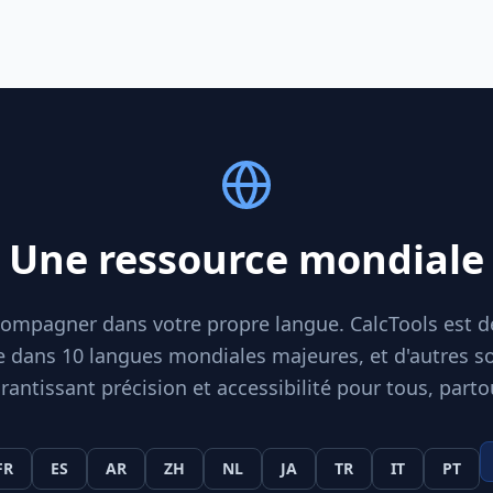
Une ressource mondiale
ompagner dans votre propre langue. CalcTools est 
e dans 10 langues mondiales majeures, et d'autres son
rantissant précision et accessibilité pour tous, parto
FR
ES
AR
ZH
NL
JA
TR
IT
PT