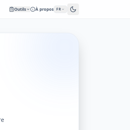
Outils
À propos
FR
re