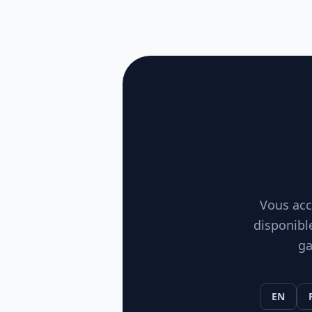
Vous acc
disponibl
ga
EN