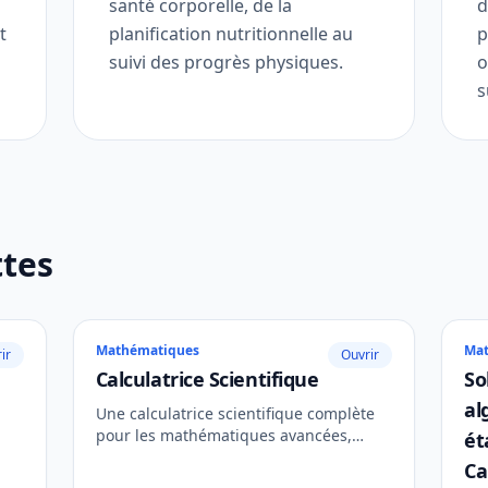
santé corporelle, de la
d
t
planification nutritionnelle au
p
suivi des progrès physiques.
o
s
ttes
Mathématiques
Ma
ir
Ouvrir
Calculatrice Scientifique
So
al
Une calculatrice scientifique complète
pour les mathématiques avancées,
ét
incluant la trigonométrie, les
Ca
logarithmes et les puissances.