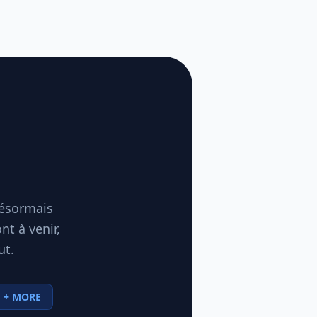
désormais
t à venir,
ut.
+ MORE