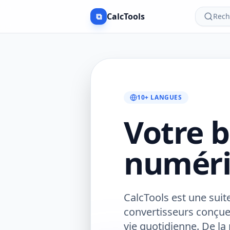
⧉
CalcTools
Rech
10+ LANGUES
Votre b
numéri
CalcTools est une suite
convertisseurs conçue
vie quotidienne. De la 