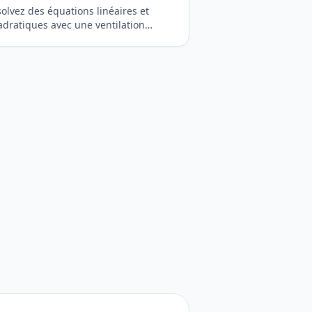
olvez des équations linéaires et
dratiques avec une ventilation
agogique détaillée. Parfait pour les
diants et les rapports universitaires.