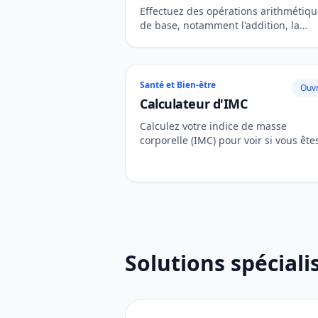
Effectuez des opérations arithmétiq
de base, notamment l'addition, la
soustraction, la multiplication et la
division. Un outil moderne et réactif
pour les calculs quotidiens.
Santé et Bien-être
Ouvr
Calculateur d'IMC
Calculez votre indice de masse
corporelle (IMC) pour voir si vous ête
dans une fourchette de poids santé.
Solutions spéciali