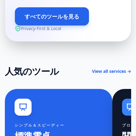
すべてのツールを見る
Privacy-First & Local
人気のツール
View all services →
シンプル＆スピーディー
プロ仕
標準電卓
関