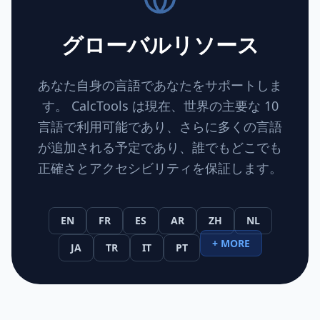
グローバルリソース
あなた自身の言語であなたをサポートしま
す。 CalcTools は現在、世界の主要な 10
言語で利用可能であり、さらに多くの言語
が追加される予定であり、誰でもどこでも
正確さとアクセシビリティを保証します。
EN
FR
ES
AR
ZH
NL
+ MORE
JA
TR
IT
PT