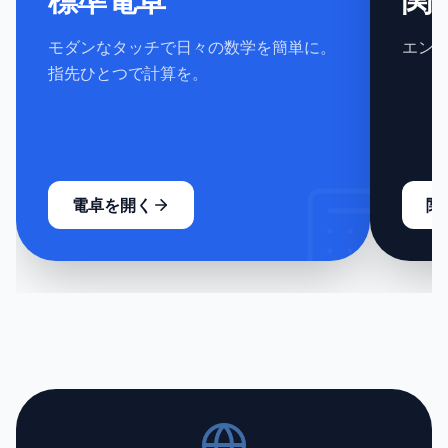
モダンなタッチで日々の数学を簡単に。
エン
指先ひとつで計算を。
電卓を開く
関