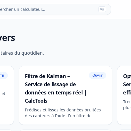
ercher un calculateur...
⌘
K
vers
itaires du quotidien.
Filtre de Kalman –
Opt
rir
Ouvrir
Service de lissage de
Ser
données en temps réel |
eff
 et
CalcTools
Tro
plus
Prédisez et lissez les données bruitées
pour
des capteurs à l'aide d'un filtre de
l'ef
Kalman récursif. Service professionnel
pour l'ingénierie et la robotique.