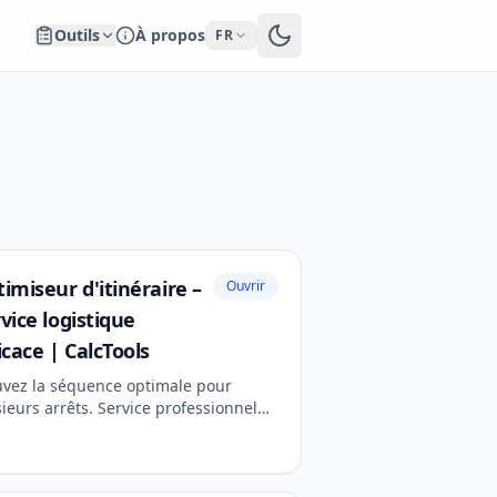
Outils
À propos
FR
imiseur d'itinéraire –
Ouvrir
vice logistique
icace | CalcTools
uvez la séquence optimale pour
ieurs arrêts. Service professionnel
 la planification des livraisons et
ficacité des voyages.