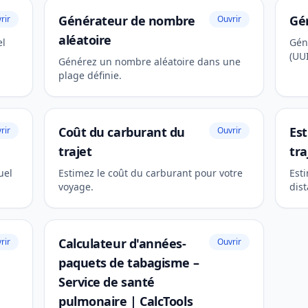
Générateur de nombre
Gé
rir
Ouvrir
aléatoire
el
Gén
(UUI
Générez un nombre aléatoire dans une
plage définie.
Coût du carburant du
Es
rir
Ouvrir
trajet
tra
uel
Estimez le coût du carburant pour votre
Est
voyage.
dis
Calculateur d'années-
rir
Ouvrir
paquets de tabagisme –
Service de santé
pulmonaire | CalcTools