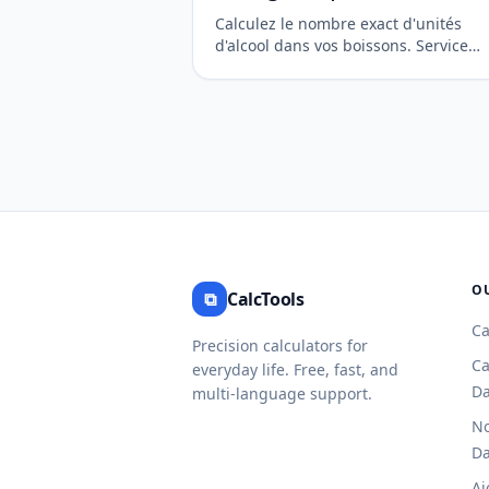
Calculez le nombre exact d'unités
d'alcool dans vos boissons. Service
professionnel pour le suivi de la
consommation et la conformité en
matière de santé.
O
⧉
CalcTools
Ca
Precision calculators for
Ca
everyday life. Free, fast, and
Da
multi-language support.
No
Da
Aj