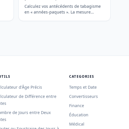
Calculez vos antécédents de tabagisme
en « années-paquets ». La mesure
clinique standard pour évaluer le risque
de cancer du poumon et de BPCO.
UTILS
CATEGORIES
lculateur d'Âge Précis
Temps et Date
lculateur de Différence entre
Convertisseurs
tes
Finance
mbre de Jours entre Deux
Éducation
tes
Médical
outer ou Soustraire des Jours à