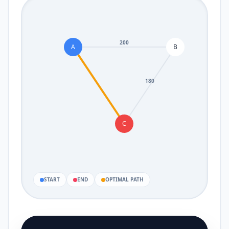
200
A
B
180
C
START
END
OPTIMAL PATH