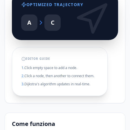
OPTIMIZED TRAJECTORY
A
C
EDITOR GUIDE
1.
Click empty space to add a node.
2.
Click a node, then another to connect them.
3.
Dijkstra's algorithm updates in real-time.
Come funziona