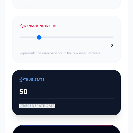
SENSOR NOISE (R)
2
Represents the error/variance in the raw measurements.
TRUE STATE
REGENERATE DATA