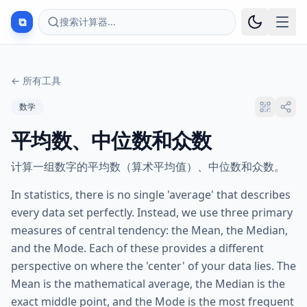
⧉
搜索计算器...
←
所有工具
数学
平均数、中位数和众数
计算一组数字的平均数（算术平均值）、中位数和众数。
In statistics, there is no single 'average' that describes
every data set perfectly. Instead, we use three primary
measures of central tendency: the Mean, the Median,
and the Mode. Each of these provides a different
perspective on where the 'center' of your data lies. The
Mean is the mathematical average, the Median is the
exact middle point, and the Mode is the most frequent