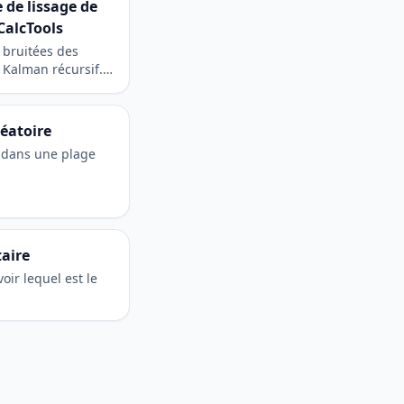
 de lissage de
CalcTools
 bruitées des
e Kalman récursif.
ngénierie et la
éatoire
 dans une plage
aire
oir lequel est le