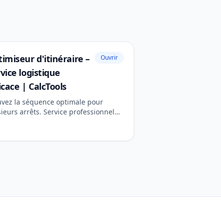
imiseur d'itinéraire –
Ouvrir
vice logistique
icace | CalcTools
uvez la séquence optimale pour
ieurs arrêts. Service professionnel
 la planification des livraisons et
ficacité des voyages.