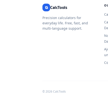
O
⧉
CalcTools
Ca
Precision calculators for
Ca
everyday life. Free, fast, and
Da
multi-language support.
No
Da
Aj
un
Co
© 2026 CalcTools