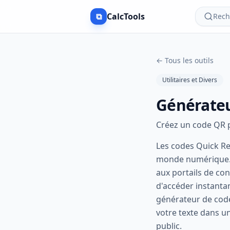
⧉
CalcTools
Rech
←
Tous les outils
Utilitaires et Divers
Générate
Créez un code QR p
Les codes Quick Re
monde numérique. D
aux portails de con
d'accéder instanta
générateur de code
votre texte dans u
public.