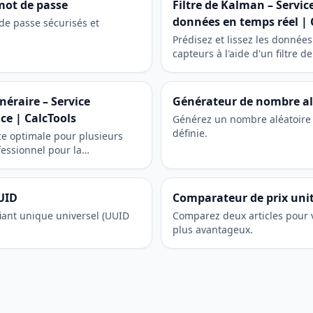
mot de passe
Filtre de Kalman – Service
données en temps réel | 
de passe sécurisés et
Prédisez et lissez les données
capteurs à l'aide d'un filtre d
Service professionnel pour l'i
robotique.
néraire – Service
Générateur de nombre al
ace | CalcTools
Générez un nombre aléatoire
définie.
e optimale pour plusieurs
fessionnel pour la
vraisons et l'efficacité des
UID
Comparateur de prix unit
iant unique universel (UUID
Comparez deux articles pour v
plus avantageux.