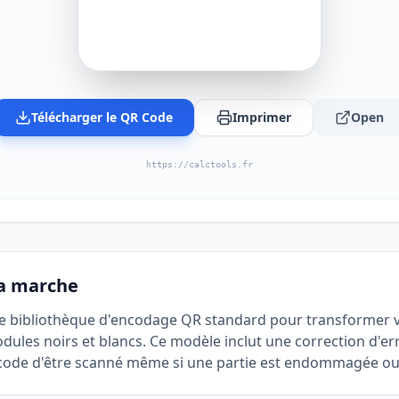
Télécharger le QR Code
Imprimer
Open
https://calctools.fr
a marche
 une bibliothèque d'encodage QR standard pour transformer v
odules noirs et blancs. Ce modèle inclut une correction d'er
code d'être scanné même si une partie est endommagée o