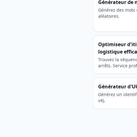
Générateur de 
Générez des mots 
aléatoires.
Optimiseur d'iti
logistique effic
Trouvez la séquenc
arrêts. Service pro
planification des li
voyages.
Générateur d'U
Générez un identif
v4).