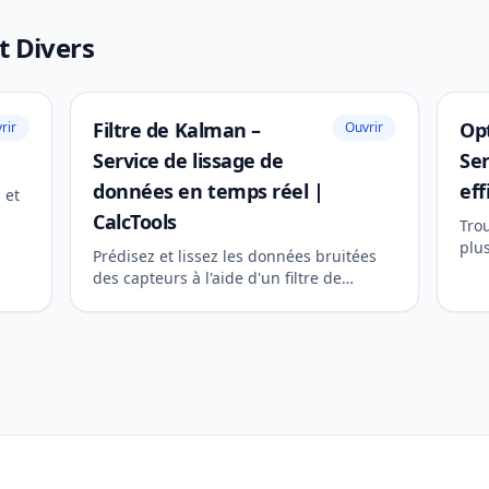
et Divers
Filtre de Kalman –
Opt
rir
Ouvrir
Service de lissage de
Ser
données en temps réel |
eff
 et
CalcTools
Tro
plus
Prédisez et lissez les données bruitées
pour
des capteurs à l'aide d'un filtre de
l'ef
Kalman récursif. Service professionnel
pour l'ingénierie et la robotique.