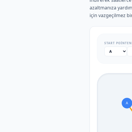
indirerek saatlerc
azaltmanıza yardım
için vazgeçilmez bi
START POINT
EN
A