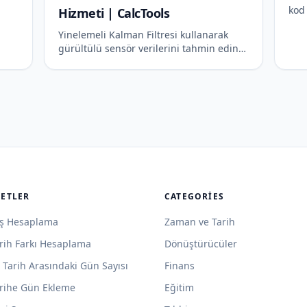
kod
Hizmeti | CalcTools
Yinelemeli Kalman Filtresi kullanarak
gürültülü sensör verilerini tahmin edin
ve düzeltin. Mühendislik ve robotik
alanında profesyonel hizmet.
LETLER
CATEGORIES
ş Hesaplama
Zaman ve Tarih
rih Farkı Hesaplama
Dönüştürücüler
i Tarih Arasındaki Gün Sayısı
Finans
rihe Gün Ekleme
Eğitim