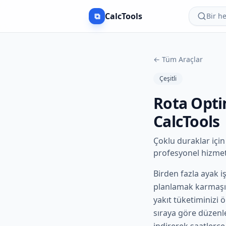
⧉
CalcTools
Bir h
←
Tüm Araçlar
Çeşitli
Rota Optim
CalcTools
Çoklu duraklar için
profesyonel hizmet
Birden fazla ayak i
planlamak karmaşık
yakıt tüketiminizi 
sıraya göre düzenle