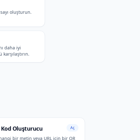
r sayı oluşturun.
nı daha iyi
 karşılaştırın.
 Kod Oluşturucu
Aç
hangi bir metin veya URL için bir QR