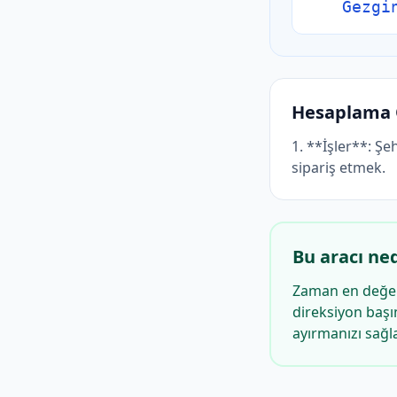
Gezgi
Hesaplama 
1. **İşler**: Ş
sipariş etmek.
Bu aracı ne
Zaman en değerli
direksiyon baş
ayırmanızı sağla