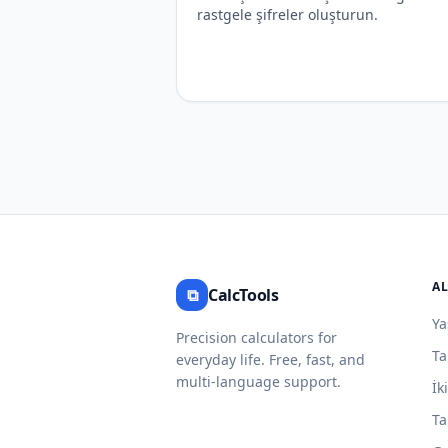
rastgele şifreler oluşturun.
A
⧉
CalcTools
Ya
Precision calculators for
Ta
everyday life. Free, fast, and
multi-language support.
İk
Ta