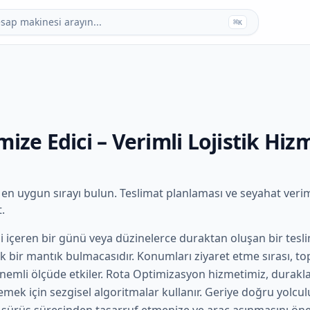
esap makinesi arayın...
⌘
K
ize Edici – Verimli Lojistik Hizm
 en uygun sırayı bulun. Teslimat planlaması ve seyahat verimli
.
şi içeren bir günü veya düzinelerce duraktan oluşan bir tesli
 bir mantık bulmacasıdır. Konumları ziyaret etme sırası, to
önemli ölçüde etkiler. Rota Optimizasyon hizmetimiz, duraklar
mek için sezgisel algoritmalar kullanır. Geriye doğru yolcu