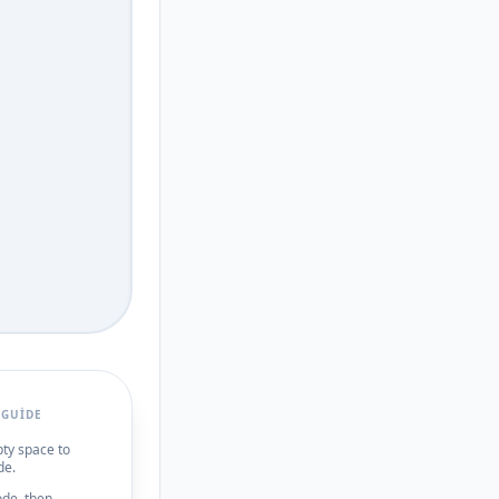
 GUIDE
pty space to
de.
ode, then