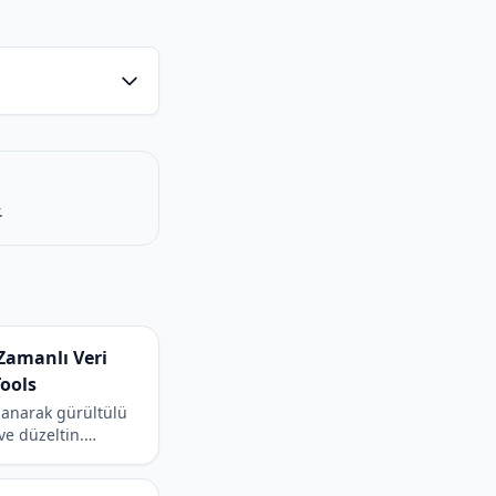
.
 Zamanlı Veri
ools
llanarak gürültülü
ve düzeltin.
nda profesyonel