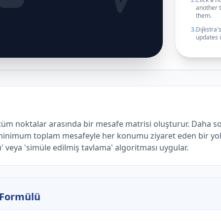
another 
them.
3.
Dijkstra'
updates i
tüm noktalar arasında bir mesafe matrisi oluşturur. Daha so
nimum toplam mesafeyle her konumu ziyaret eden bir yol 
' veya 'simüle edilmiş tavlama' algoritması uygular.
Formülü