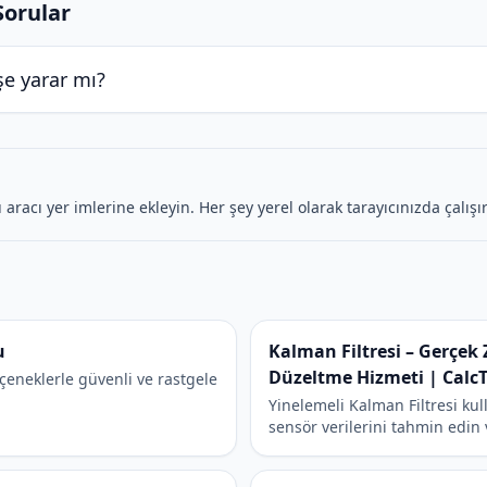
Sorular
şe yarar mı?
u aracı yer imlerine ekleyin. Her şey yerel olarak tarayıcınızda çalışır
u
Kalman Filtresi – Gerçek
Düzeltme Hizmeti | CalcT
seçeneklerle güvenli ve rastgele
Yinelemeli Kalman Filtresi ku
sensör verilerini tahmin edin 
Mühendislik ve robotik alanı
hizmet.