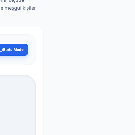
emli ölçüde
e meşgul kişiler
Build Mode