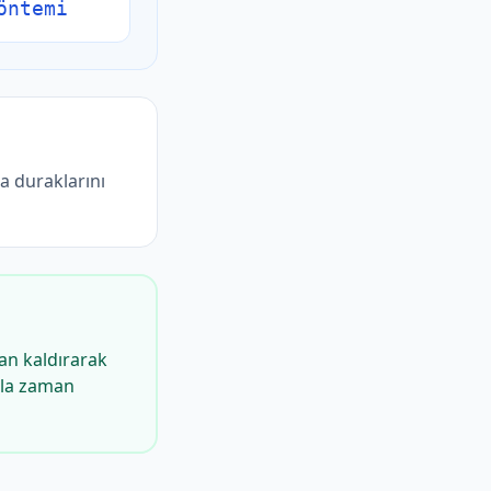
öntemi
a duraklarını
dan kaldırarak
zla zaman