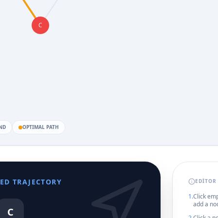
C
ND
OPTIMAL PATH
ED TRAJECTORY
EDITOR
1.
Click em
add a no
C
2.
Click a n