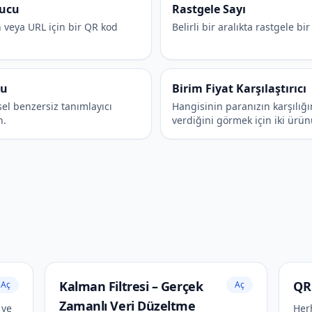
rucu
Rastgele Sayı
 veya URL için bir QR kod
Belirli bir aralıkta rastgele bi
cu
Birim Fiyat Karşılaştırıcı
sel benzersiz tanımlayıcı
Hangisinin paranızın karşılığı
n.
verdiğini görmek için iki ürünü
Kalman Filtresi – Gerçek
QR
Aç
Aç
Zamanlı Veri Düzeltme
 ve
Her