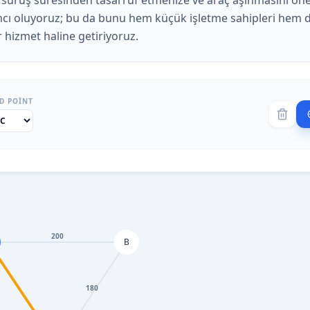
e sürüş süresinden tasarruf etmenize ve araç aşınmasını ön
cı oluyoruz; bu da bunu hem küçük işletme sahipleri hem d
r hizmet haline getiriyoruz.
D POINT
200
B
180