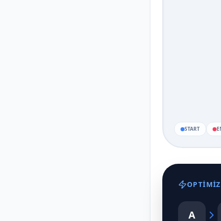
START
E
OPTIMIZ
A