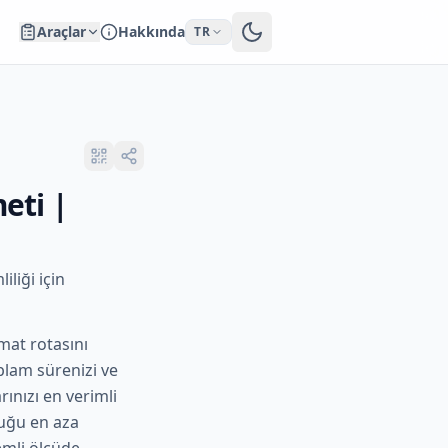
Araçlar
Hakkında
TR
eti |
liği için
mat rotasını
plam sürenizi ve
ınızı en verimli
luğu en aza