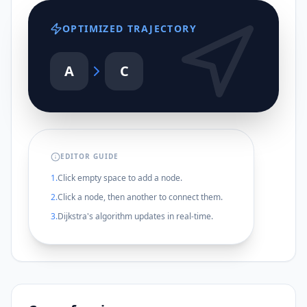
OPTIMIZED TRAJECTORY
A
C
EDITOR GUIDE
1.
Click empty space to add a node.
2.
Click a node, then another to connect them.
3.
Dijkstra's algorithm updates in real-time.