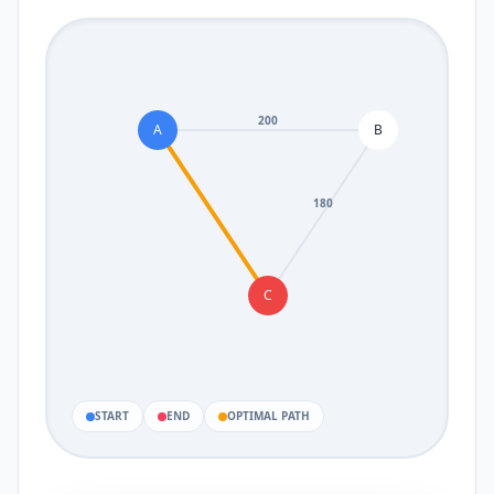
200
A
B
180
C
START
END
OPTIMAL PATH