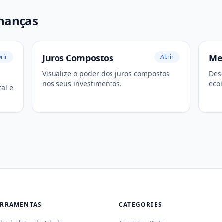
inanças
Juros Compostos
Me
rir
Abrir
Visualize o poder dos juros compostos
Des
nos seus investimentos.
eco
tal e
obje
ERRAMENTAS
CATEGORIES