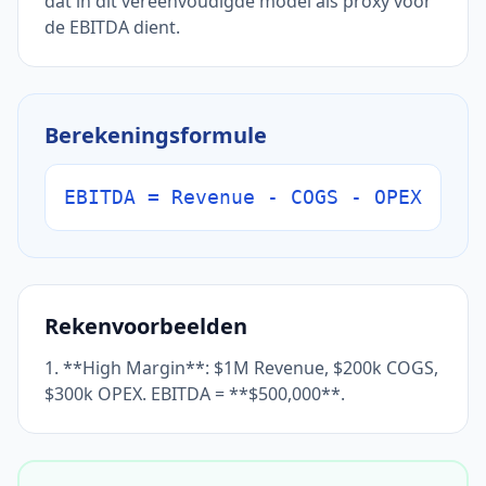
dat in dit vereenvoudigde model als proxy voor
de EBITDA dient.
Berekeningsformule
EBITDA = Revenue - COGS - OPEX
Rekenvoorbeelden
1. **High Margin**: $1M Revenue, $200k COGS,
$300k OPEX. EBITDA = **$500,000**.