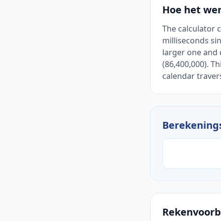
Hoe het we
The calculator 
milliseconds si
larger one and 
(86,400,000). T
calendar travers
Berekening
Rekenvoorb