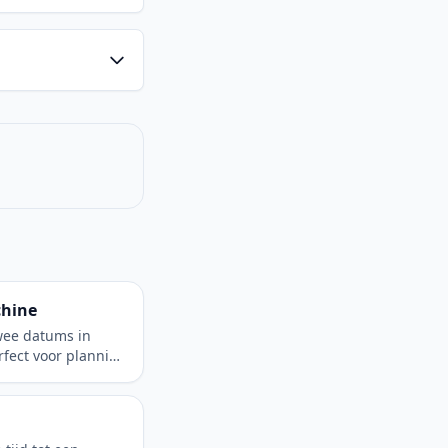
chine
wee datums in
fect voor planning