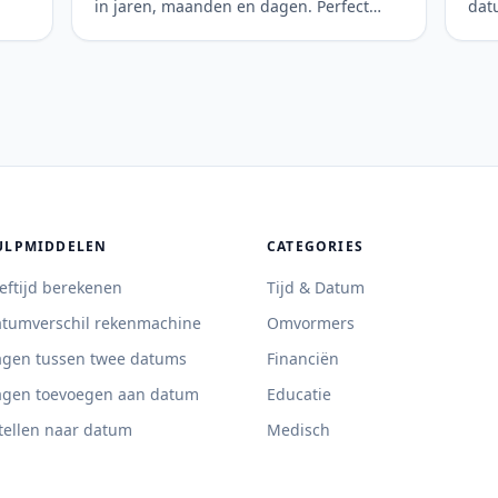
in jaren, maanden en dagen. Perfect
datu
.
voor planning en persoonlijke mijlpalen.
tre
et
ULPMIDDELEN
CATEGORIES
eftijd berekenen
Tijd & Datum
tumverschil rekenmachine
Omvormers
gen tussen twee datums
Financiën
gen toevoegen aan datum
Educatie
tellen naar datum
Medisch