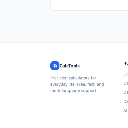
geboortedatum tot de huidige datum
Ontdek eenvoudig hoe oud u bent m
slechts een paar klikken.
H
⧉
CalcTools
Le
Precision calculators for
Da
everyday life. Free, fast, and
multi-language support.
Da
Da
Af