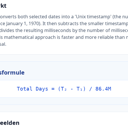
rkt
converts both selected dates into a 'Unix timestamp' (the n
nce January 1, 1970). It then subtracts the smaller timestam
divides the resulting milliseconds by the number of millisec
his mathematical approach is faster and more reliable than
al.
sformule
Total Days = (T₂ - T₁) / 86.4M
eelden