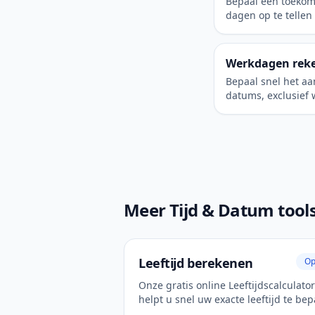
Bepaal een toekom
dagen op te tellen 
begindatum.
Werkdagen rek
Bepaal snel het a
datums, exclusief
Meer Tijd & Datum tool
Leeftijd berekenen
Op
Onze gratis online Leeftijdscalculator
helpt u snel uw exacte leeftijd te be
in jaren, maanden en dagen vanaf u