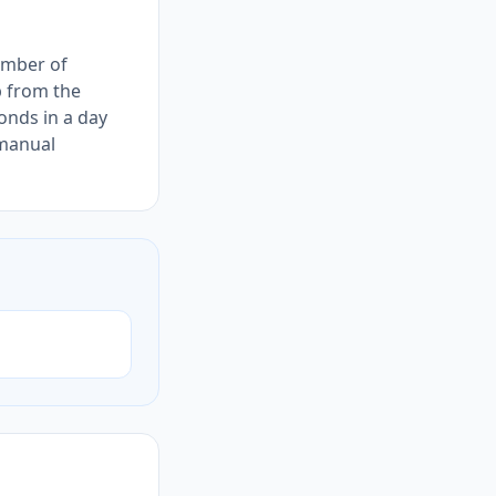
umber of
p from the
onds in a day
 manual