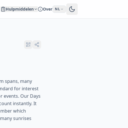
Hulpmiddelen
Over
NL
rm spans, many
andard for interest
or events. Our Days
ount instantly. It
member which
w many sunrises