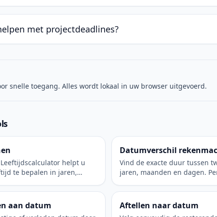
helpen met projectdeadlines?
oor snelle toegang. Alles wordt lokaal in uw browser uitgevoerd.
ls
nen
Datumverschil rekenma
Leeftijdscalculator helpt u
Vind de exacte duur tussen t
tijd te bepalen in jaren,
jaren, maanden en dagen. Per
 vanaf uw geboortedatum tot
en persoonlijke mijlpalen.
 Ontdek eenvoudig hoe oud u
en paar klikken.
en aan datum
Aftellen naar datum