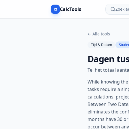
⧉
CalcTools
Zoek e
←
Alle tools
Tijd & Datum
Stude
Dagen tu
Tel het totaal aan
While knowing the 
tasks require a sin
calculations, proj
Between Two Dates c
eliminates the con
months have 30 or 
occur between any 