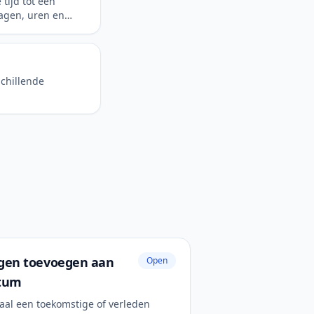
tijd tot een
agen, uren en
schillende
gen toevoegen aan
Open
tum
aal een toekomstige of verleden