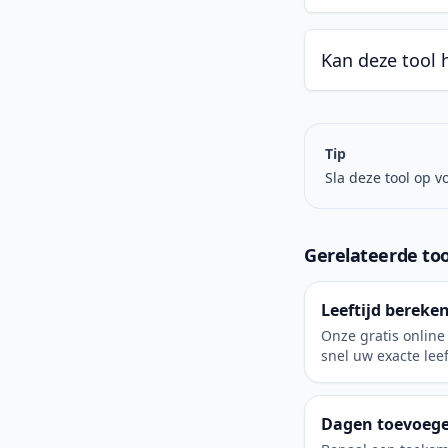
Kan deze tool 
Tip
Sla deze tool op v
Gerelateerde too
Leeftijd bereke
Onze gratis online 
snel uw exacte leef
maanden en dagen
de huidige datum.
bent met slechts e
Dagen toevoeg