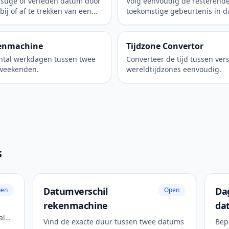
stige of verleden datum door
Volg eenvoudig de resterende 
bij of af te trekken van een
toekomstige gebeurtenis in d
minuten.
enmachine
Tijdzone Convertor
antal werkdagen tussen twee
Converteer de tijd tussen ver
 weekenden.
wereldtijdzones eenvoudig.
s
Datumverschil
Da
en
Open
rekenmachine
da
palen
Vind de exacte duur tussen twee datums
Bep
w