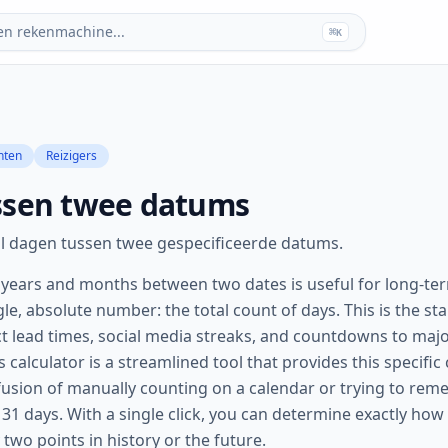
en rekenmachine...
⌘
K
nten
Reizigers
ssen twee datums
tal dagen tussen twee gespecificeerde datums.
years and months between two dates is useful for long-te
gle, absolute number: the total count of days. This is the st
ect lead times, social media streaks, and countdowns to maj
alculator is a streamlined tool that provides this specific c
fusion of manually counting on a calendar or trying to re
31 days. With a single click, you can determine exactly ho
two points in history or the future.