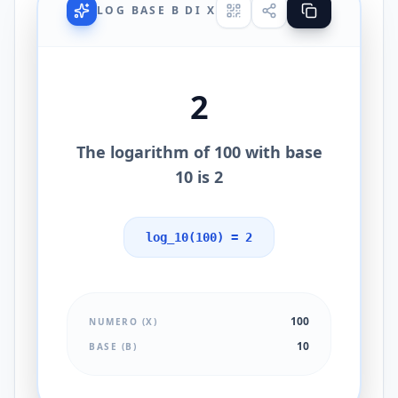
LOG BASE B DI X
2
The logarithm of 100 with base
10 is 2
log_10(100) = 2
100
NUMERO (X)
10
BASE (B)