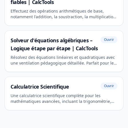
fiables | CalcTools
Effectuez des opérations arithmétiques de base,
notamment l'addition, la soustraction, la multiplication
et la division. Un outil moderne et réactif pour les
calculs quotidiens.
Solveur d'équations algébriques –
Ouvrir
Logique étape par étape | CalcTools
Résolvez des équations linéaires et quadratiques avec
une ventilation pédagogique détaillée. Parfait pour les
étudiants et les rapports universitaires.
Calculatrice Scientifique
Ouvrir
Une calculatrice scientifique complète pour les
mathématiques avancées, incluant la trigonométrie,
les logarithmes et les puissances.