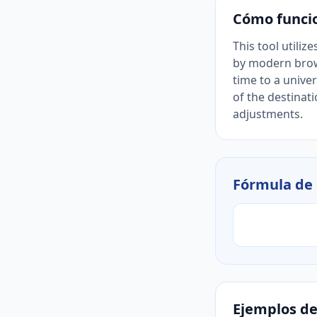
Cómo funci
This tool utili
by modern brows
time to a unive
of the destinat
adjustments.
Fórmula de 
Ejemplos de