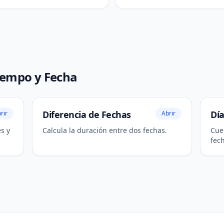
iempo y Fecha
Diferencia de Fechas
Día
rir
Abrir
s y
Calcula la duración entre dos fechas.
Cue
fech