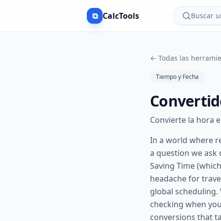
⧉
CalcTools
Buscar un
←
Todas las herrami
Tiempo y Fecha
Convertid
Convierte la hora 
In a world where re
a question we ask d
Saving Time (which
headache for trave
global scheduling.
checking when your
conversions that 