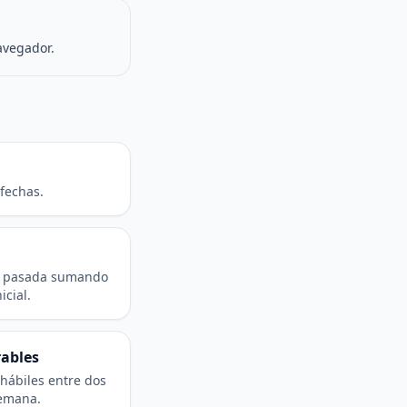
avegador.
 fechas.
o pasada sumando
icial.
rables
hábiles entre dos
semana.