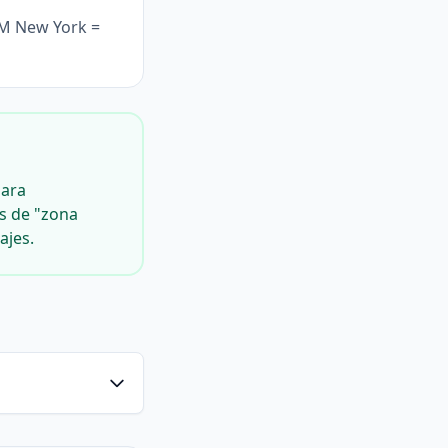
PM New York =
para
es de "zona
ajes.