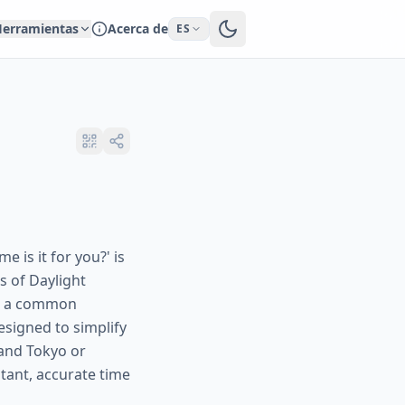
erramientas
Acerca de
ES
 is it for you?' is
s of Daylight
 is a common
esigned to simplify
and Tokyo or
tant, accurate time