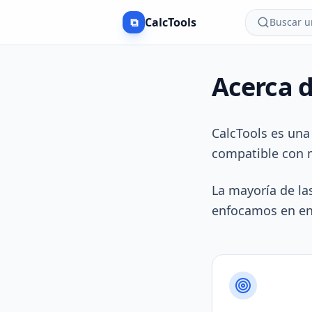
⧉
CalcTools
Buscar un
Acerca d
CalcTools es una 
compatible con m
La mayoría de l
enfocamos en ent