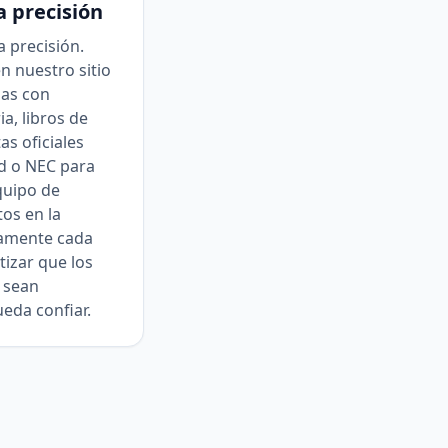
 precisión
 precisión.
n nuestro sitio
das con
ia, libros de
as oficiales
d o NEC para
quipo de
os en la
samente cada
izar que los
 sean
eda confiar.