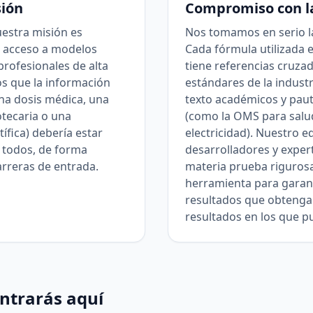
sión
Compromiso con la
uestra misión es
Nos tomamos en serio la
l acceso a modelos
Cada fórmula utilizada e
rofesionales de alta
tiene referencias cruza
s que la información
estándares de la industr
una dosis médica, una
texto académicos y paut
tecaria o una
(como la OMS para salu
ífica) debería estar
electricidad). Nuestro e
 todos, de forma
desarrolladores y expert
arreras de entrada.
materia prueba riguro
herramienta para garant
resultados que obtenga
resultados en los que pu
ntrarás aquí