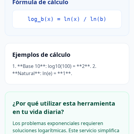
Fórmula de cálculo
log_b(x) = ln(x) / ln(b)
Ejemplos de cálculo
1. **Base 10**: log10(100) = **2**. 2.
**Natural**: ln(e) = **1**.
¿Por qué utilizar esta herramienta
en tu vida diaria?
Los problemas exponenciales requieren
soluciones logarítmicas. Este servicio simplifica