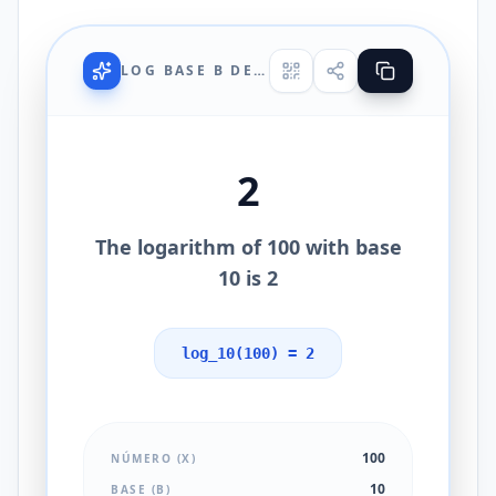
LOG BASE B DE X
2
The logarithm of 100 with base
10 is 2
log_10(100) = 2
100
NÚMERO (X)
10
BASE (B)