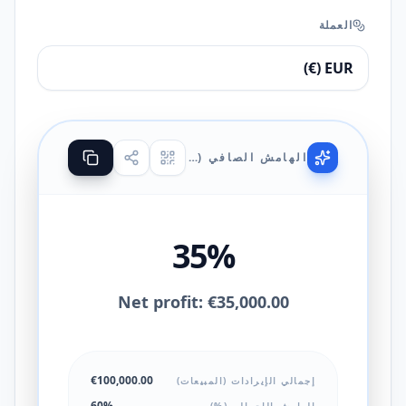
العملة
الهامش الصافي (%)
35%
Net profit: €35,000.00
€100,000.00
إجمالي الإيرادات (المبيعات)
60%
الهامش الإجمالي (%)