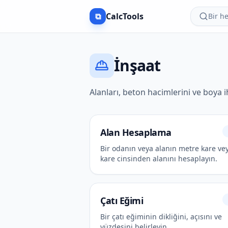
⧉
CalcTools
Bir h
İnşaat
Alanları, beton hacimlerini ve boya i
Alan Hesaplama
Bir odanın veya alanın metre kare vey
kare cinsinden alanını hesaplayın.
Çatı Eğimi
Bir çatı eğiminin dikliğini, açısını ve
yüzdesini belirleyin.