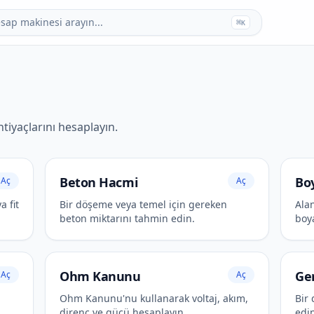
esap makinesi arayın...
⌘
K
htiyaçlarını hesaplayın.
Beton Hacmi
Boy
Aç
Aç
a fit
Bir döşeme veya temel için gereken
Ala
beton miktarını tahmin edin.
boy
Ohm Kanunu
Ge
Aç
Aç
Ohm Kanunu'nu kullanarak voltaj, akım,
Bir
direnç ve gücü hesaplayın.
edi