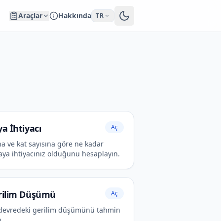
Araçlar
Hakkında
TR
a İhtiyacı
Aç
na ve kat sayısına göre ne kadar
aya ihtiyacınız olduğunu hesaplayın.
rilim Düşümü
Aç
 devredeki gerilim düşümünü tahmin
n.