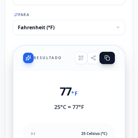
PARA
RESULTADO
77
°F
25°C = 77°F
25 Celsius (°C)
DE