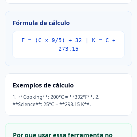
Fórmula de cálculo
F = (C × 9/5) + 32 | K = C +
273.15
Exemplos de cálculo
1. **Cooking**: 200°C = **392°F**. 2.
**Science**: 25°C = **298.15 K**.
Por que usar essa ferramenta no